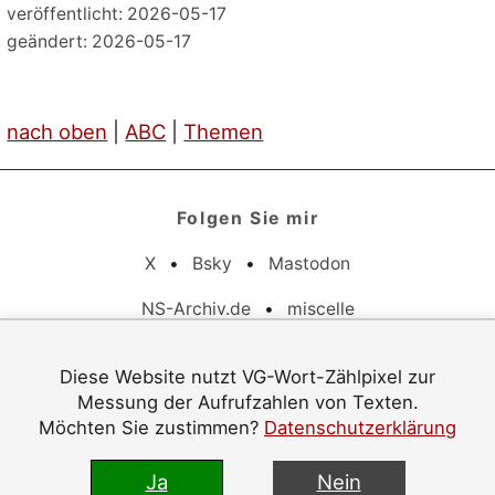
veröffentlicht: 2026-05-17
geändert: 2026-05-17
nach oben
|
ABC
|
Themen
Folgen Sie mir
X
•
Bsky
•
Mastodon
NS-Archiv.de
•
miscelle
Pflichtangaben
Diese Website nutzt VG-Wort-Zählpixel zur
Messung der Aufrufzahlen von Texten.
Datenschutz
•
Barrierefreiheit
•
Impressum
Möchten Sie zustimmen?
Datenschutzerklärung
© 1996–2026 Jürgen Langowski
Ja
Nein