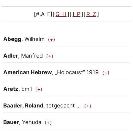
[#,A-F]
[
G-H
]
[
I-P
]
[
R-Z
]
Abegg
, Wilhelm
Adler
, Manfred
American Hebrew
, „Holocaust“ 1919
Aretz
, Emil
Baader, Roland
, totgedacht …
Bauer
, Yehuda