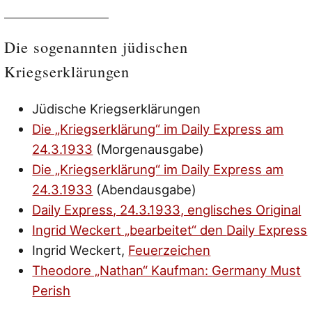
Die sogenannten jüdischen
Kriegserklärungen
Jüdische Kriegserklärungen
Die „Kriegserklärung“ im
Daily Express
am
24.3.1933
(Morgenausgabe)
Die „Kriegserklärung“ im
Daily Express
am
24.3.1933
(Abendausgabe)
Daily Express
, 24.3.1933, englisches Original
Ingrid Weckert „bearbeitet“ den
Daily Express
Ingrid Weckert,
Feuerzeichen
Theodore „Nathan“ Kaufman:
Germany Must
Perish