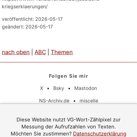
kriegserklaerungen/
veröffentlicht: 2026-05-17
geändert: 2026-05-17
nach oben
|
ABC
|
Themen
Folgen Sie mir
X
•
Bsky
•
Mastodon
NS-Archiv.de
•
miscelle
Pflichtangaben
Diese Website nutzt VG-Wort-Zählpixel zur
Messung der Aufrufzahlen von Texten.
Datenschutz
•
Barrierefreiheit
•
Impressum
Möchten Sie zustimmen?
Datenschutzerklärung