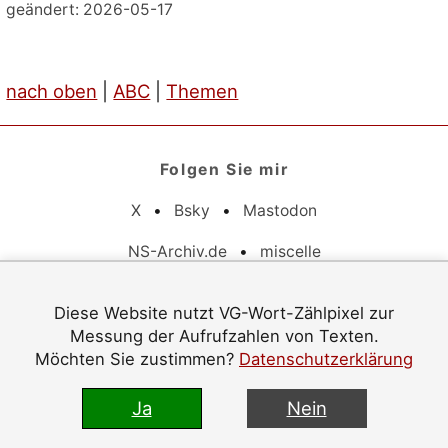
geändert: 2026-05-17
nach oben
|
ABC
|
Themen
Folgen Sie mir
X
•
Bsky
•
Mastodon
NS-Archiv.de
•
miscelle
Pflichtangaben
Diese Website nutzt VG-Wort-Zählpixel zur
Messung der Aufrufzahlen von Texten.
Datenschutz
•
Barrierefreiheit
•
Impressum
Möchten Sie zustimmen?
Datenschutzerklärung
© 1996–2026 Jürgen Langowski
Ja
Nein