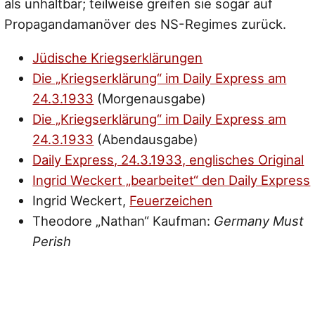
als unhaltbar; teilweise greifen sie sogar auf
Propagandamanöver des NS-Regimes zurück.
Jüdische Kriegserklärungen
Die „Kriegserklärung“ im
Daily Express
am
24.3.1933
(Morgenausgabe)
Die „Kriegserklärung“ im
Daily Express
am
24.3.1933
(Abendausgabe)
Daily Express, 24.3.1933, englisches Original
Ingrid Weckert „bearbeitet“ den Daily Express
Ingrid Weckert,
Feuerzeichen
Theodore „Nathan“ Kaufman:
Germany Must
Perish