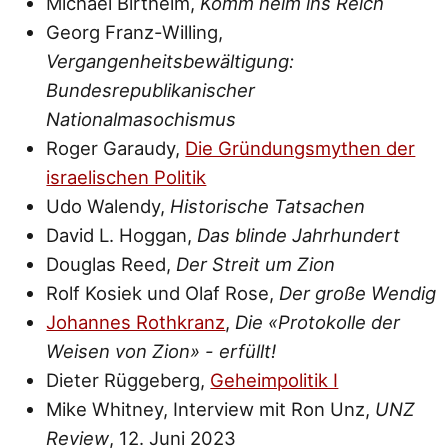
Michael Birthelm,
Komm heim ins Reich
Georg Franz-Willing,
Vergangenheitsbewältigung:
Bundesrepublikanischer
Nationalmasochismus
Roger Garaudy,
Die Gründungsmythen der
israelischen Politik
Udo Walendy,
Historische Tatsachen
David L. Hoggan,
Das blinde Jahrhundert
Douglas Reed,
Der Streit um Zion
Rolf Kosiek und Olaf Rose,
Der große Wendig
Johannes Rothkranz
,
Die «Protokolle der
Weisen von Zion» - erfüllt!
Dieter Rüggeberg,
Geheimpolitik I
Mike Whitney, Interview mit Ron Unz,
UNZ
Review
, 12. Juni 2023