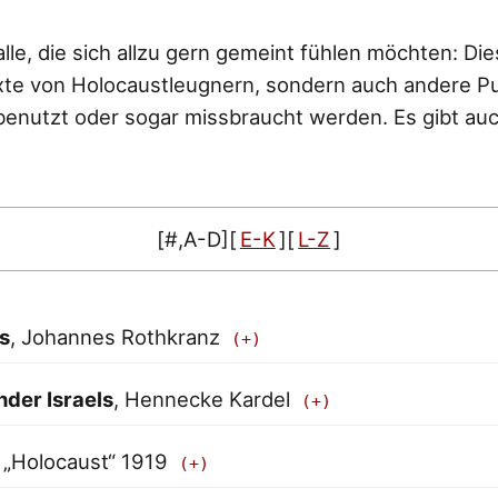
alle, die sich allzu gern gemeint fühlen möchten: Di
exte von Holocaustleugnern, sondern auch andere Pu
enutzt oder sogar missbraucht werden. Es gibt au
[#,A-D]
[
E-K
]
[
L-Z
]
s
, Johannes Rothkranz
nder Israels
, Hennecke Kardel
, „Holocaust“ 1919