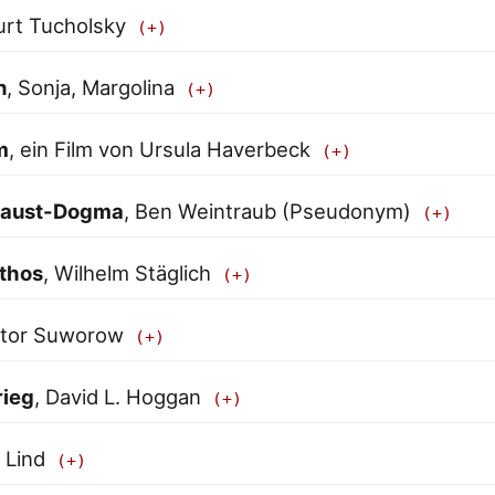
Kurt Tucholsky
n
, Sonja, Margolina
m
, ein Film von Ursula Haverbeck
ocaust-Dogma
, Ben Weintraub (Pseudonym)
thos
, Wilhelm Stäglich
iktor Suworow
rieg
, David L. Hoggan
 Lind