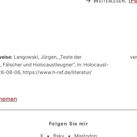
→ Weiterlesen:
[
Pe
weise:
Langowski, Jürgen, „Texte der
ver
, Fälscher und Holocaustleugner“, in: Holocaust-
26-08-06, https://www.h-ref.de/literatur/
hemen
Folgen Sie mir
X
•
Bsky
•
Mastodon