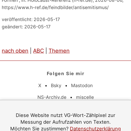
Formen“, in: Holocaust-Referenz (h-ref.de), 2026-08-06,
https://www.h-ref.de/feindbilder/antisemitismus/
veröffentlicht: 2026-05-17
geändert: 2026-05-17
nach oben
|
ABC
|
Themen
Folgen Sie mir
X
•
Bsky
•
Mastodon
NS-Archiv.de
•
miscelle
Pflichtangaben
Diese Website nutzt VG-Wort-Zählpixel zur
Messung der Aufrufzahlen von Texten.
Datenschutz
•
Barrierefreiheit
•
Impressum
Möchten Sie zustimmen?
Datenschutzerklärung