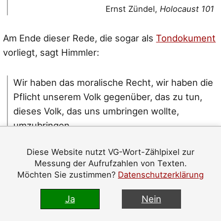
Ernst Zündel,
Holocaust 101
Am Ende dieser Rede, die sogar als
Tondokument
vorliegt, sagt Himmler:
Wir haben das moralische Recht, wir haben die
Pflicht unserem Volk gegenüber, das zu tun,
dieses Volk, das uns umbringen wollte,
umzubringen.
Diese Website nutzt VG-Wort-Zählpixel zur
Heinrich Himmler, 04.10.1943 in Posen
Messung der Aufrufzahlen von Texten.
Möchten Sie zustimmen?
Datenschutzerklärung
Da Himmler hier so deutlich geworden ist,
Ja
Nein
ergeben die „revisionistischen“ Analysen
zwangsläufig, dass Himmlers Rede eine