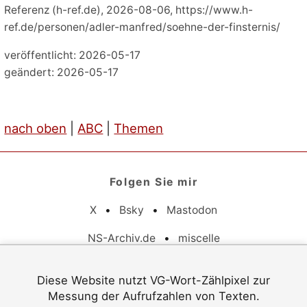
Referenz (h-ref.de), 2026-08-06, https://www.h-
ref.de/personen/adler-manfred/soehne-der-finsternis/
veröffentlicht: 2026-05-17
geändert: 2026-05-17
nach oben
|
ABC
|
Themen
Folgen Sie mir
X
•
Bsky
•
Mastodon
NS-Archiv.de
•
miscelle
Pflichtangaben
Diese Website nutzt VG-Wort-Zählpixel zur
Messung der Aufrufzahlen von Texten.
Datenschutz
•
Barrierefreiheit
•
Impressum