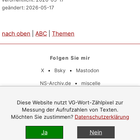
geändert: 2026-05-17
nach oben
|
ABC
|
Themen
Folgen Sie mir
X
•
Bsky
•
Mastodon
NS-Archiv.de
•
miscelle
Pflichtangaben
Diese Website nutzt VG-Wort-Zählpixel zur
Messung der Aufrufzahlen von Texten.
Datenschutz
•
Barrierefreiheit
•
Impressum
Möchten Sie zustimmen?
Datenschutzerklärung
© 1996–2026 Jürgen Langowski
Ja
Nein