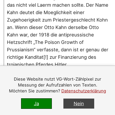
das nicht viel Laerm machen sollte. Der Name
Kahn deutet die Moeglichkeit einer
Zugehoerigkeit zum Priestergeschlecht Kohn
an. Wenn dieser Otto Kahn derselbe Otto
Kahn war, der 1918 die antipreussische
Hetzschrift „The Poison Growth of
Prussianism“ verfasste, dann ist er genau der
richtige Kanditat[!] zur Finanzierung des
trojanischen Pferdes Hitler.
Diese Website nutzt VG-Wort-Zählpixel zur
„Normarz“, Mon, 11 May 98,
Messung der Aufrufzahlen von Texten.
de.soc.politik.deutschland, Subject: Re: Otto Kahn,
Möchten Sie zustimmen?
Datenschutzerklärung
Message-ID: 6td61zmZ-ZB@nm01.bbrandes.in-
brb.de
Ja
Nein