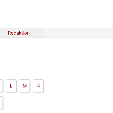
Redaktion
L
M
N