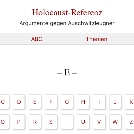
Holocaust-Referenz
Argumente gegen Auschwitzleugner
ABC
Themen
– E –
C
D
E
F
G
H
I
J
K
O
P
R
S
T
U
V
W
Z