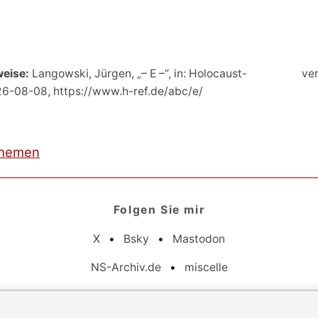
weise:
Langowski, Jürgen, „– E –“, in: Holocaust-
ver
026-08-08, https://www.h-ref.de/abc/e/
hemen
Folgen Sie mir
X
•
Bsky
•
Mastodon
NS-Archiv.de
•
miscelle
Pflichtangaben