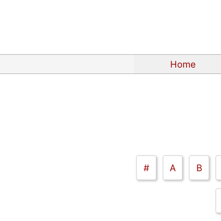
Home
#
A
B