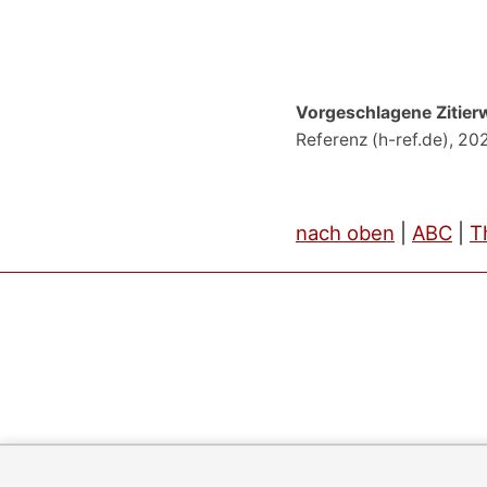
Vorgeschlagene Zitier
Referenz (h-ref.de), 2
nach oben
|
ABC
|
T