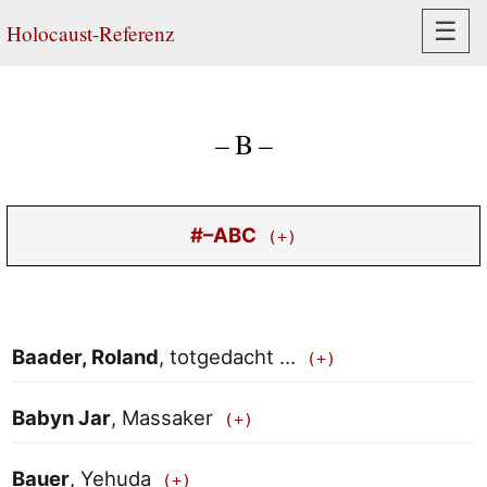
Navi
☰
Holocaust-Referenz
– B –
#–ABC
Baader, Roland
, totgedacht …
Babyn Jar
, Massaker
Bauer
, Yehuda