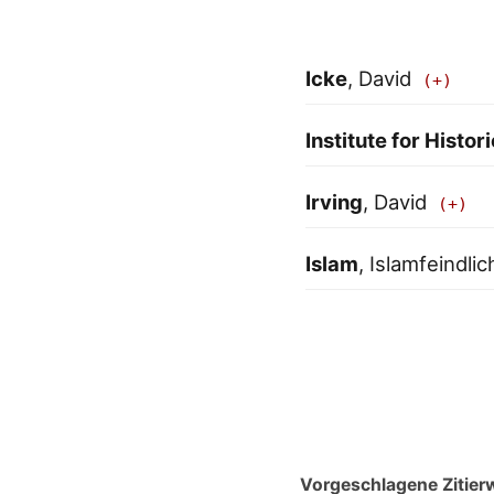
Icke
, David
Institute for Histor
Irving
, David
Islam
, Islamfeindlic
Vorgeschlagene Zitier