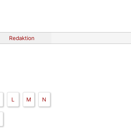
Redaktion
L
M
N