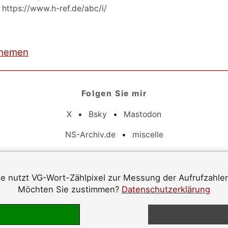
 https://www.h-ref.de/abc/i/
hemen
Folgen Sie mir
X
•
Bsky
•
Mastodon
NS-Archiv.de
•
miscelle
Pflichtangaben
e nutzt VG-Wort-Zählpixel zur Messung der Aufrufzahle
Datenschutz
•
Barrierefreiheit
•
Impressum
Möchten Sie zustimmen?
Datenschutzerklärung
© 1996–2026 Jürgen Langowski