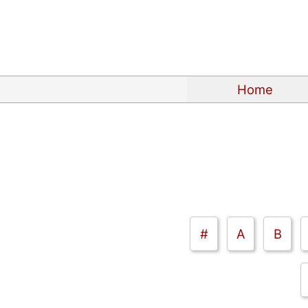
Home
#
A
B