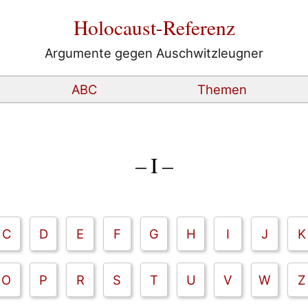
Holocaust-Referenz
Argumente gegen Auschwitzleugner
ABC
Themen
– I –
C
D
E
F
G
H
I
J
K
O
P
R
S
T
U
V
W
Z