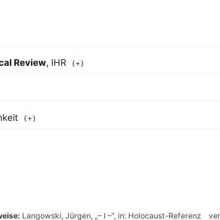
ical Review
, IHR
hkeit
weise:
Langowski, Jürgen, „– I –“, in: Holocaust-Referenz
ver