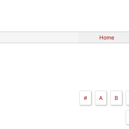
Home
#
A
B