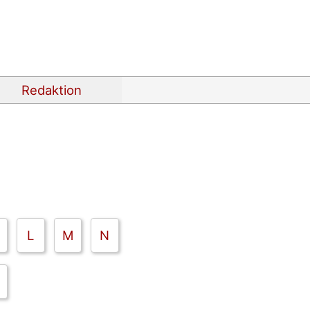
Redaktion
L
M
N