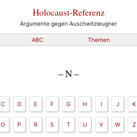
Holocaust-Referenz
Argumente gegen Auschwitzleugner
ABC
Themen
– N –
C
D
E
F
G
H
I
J
K
O
P
R
S
T
U
V
W
Z