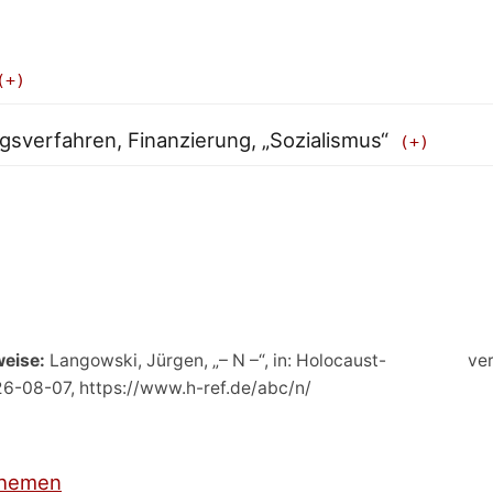
ngsverfahren, Finanzierung, „Sozialismus“
weise:
Langowski, Jürgen, „– N –“, in: Holocaust-
ver
26-08-07, https://www.h-ref.de/abc/n/
hemen