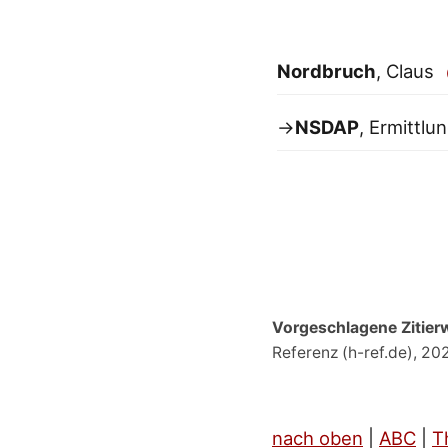
Nordbruch
, Claus
→
NSDAP
, Ermittlu
Vorgeschlagene Zitier
Referenz (h-ref.de), 20
nach oben
|
ABC
|
T