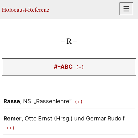
Navi
☰
Holocaust-Referenz
– R –
#–ABC
Rasse
, NS-„Rassenlehre“
Remer
, Otto Ernst (Hrsg.) und Germar Rudolf