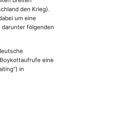
lten breiten
hland den Krieg).
 dabei um eine
m darunter folgenden
deutsche
Boykottaufrufe eine
ting“) in