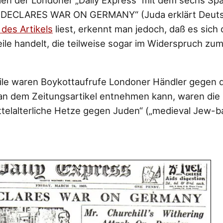
en der Londoner „Daily Express“ mit dem sechs Spa
 DECLARES WAR ON GERMANY“ (Juda erklärt Deutsc
 des Artikels
liest, erkennt man jedoch, daß es sich
eile handelt, die teilweise sogar im Widerspruch zu
eile waren Boykottaufrufe Londoner Händler gegen 
an dem Zeitungsartikel entnehmen kann, waren die 
ttelalterliche Hetze gegen Juden“ („medieval Jew-bai