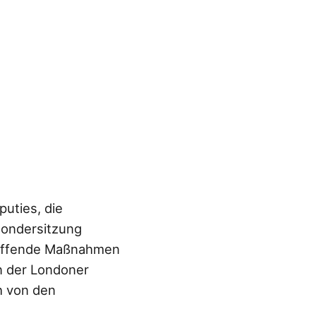
puties, die
 Sondersitzung
reffende Maßnahmen
n der Londoner
h von den