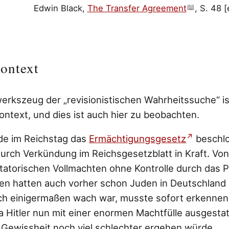
Edwin Black,
The Transfer Agreement
, S. 48 
Kontext
erkszeug der „revisionistischen Wahrheitssuche“ i
ntext, und dies ist auch hier zu beobachten.
e im Reichstag das
Ermächtigungsgesetz
beschl
durch Verkündung im Reichsgesetzblatt in Kraft. Vo
iktatorischen Vollmachten ohne Kontrolle durch das 
sten hatten auch vorher schon Juden in Deutschland 
isch einigermaßen wach war, musste sofort erkennen
 Hitler nun mit einer enormen Machtfülle ausgestatt
 Gewissheit noch viel schlechter ergehen würde.