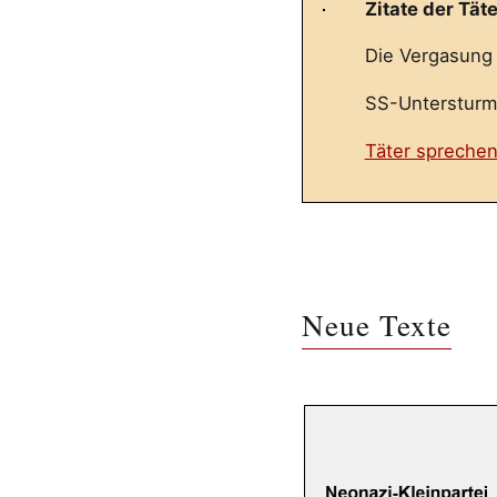
Zitate der Täte
Die Vergasung 
SS-Untersturmf
Täter spreche
Neue Texte