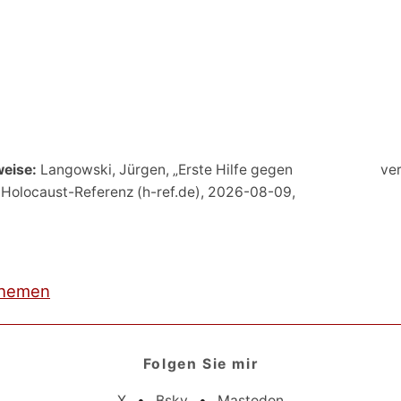
weise:
Langowski, Jürgen, „Erste Hilfe gegen
ver
: Holocaust-Referenz (h-ref.de), 2026-08-09,
hemen
Folgen Sie mir
X
•
Bsky
•
Mastodon