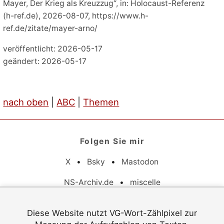
Mayer, Der Krieg als Kreuzzug“, in: Holocaust-Referenz
(h-ref.de), 2026-08-07, https://www.h-
ref.de/zitate/mayer-arno/
veröffentlicht: 2026-05-17
geändert: 2026-05-17
nach oben
|
ABC
|
Themen
Folgen Sie mir
X
•
Bsky
•
Mastodon
NS-Archiv.de
•
miscelle
Pflichtangaben
Diese Website nutzt VG-Wort-Zählpixel zur