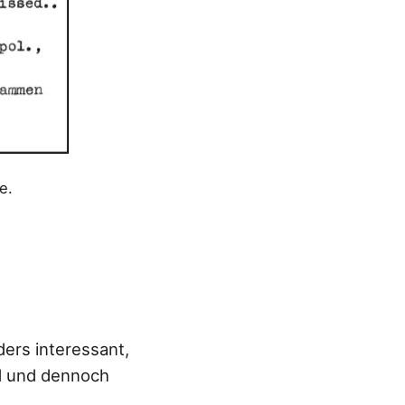
e.
ders interessant,
nd und dennoch