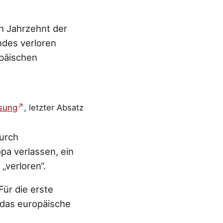
n Jahrzehnt der
ndes verloren
opäischen
sung
, letzter Absatz
durch
pa verlassen, ein
„verloren“.
Für die erste
r das europäische