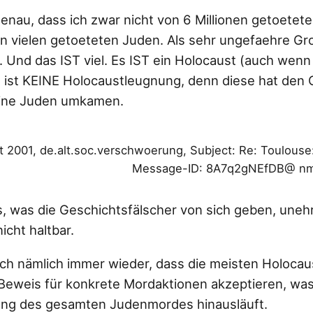
enau, dass ich zwar nicht von 6 Millionen getoete
on vielen getoeteten Juden. Als sehr ungefaehre 
 Und das IST viel. Es IST ein Holocaust (auch wen
s ist KEINE Holocaustleugnung, denn diese hat den G
eine Juden umkamen.
t 2001, de.alt.soc.verschwoerung, Subject: Re: Toulouse
Message-ID: 8A7q2gNEfDB@ nm01
es, was die Geschichtsfälscher von sich geben, unehr
cht haltbar.
 sich nämlich immer wieder, dass die meisten Holoca
 Beweis für konkrete Mordaktionen akzeptieren, wa
ung des gesamten Judenmordes hinausläuft.