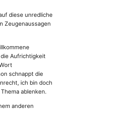
uf diese unredliche
gen Zeugenaussagen
willkommene
die Aufrichtigkeit
 Wort
hon schnappt die
Unrecht, ich bin doch
om Thema ablenken.
einem anderen