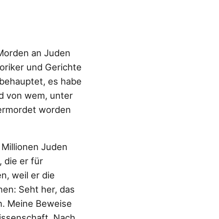
 Morden an Juden
toriker und Gerichte
r behauptet, es habe
d von wem, unter
 ermordet worden
 Millionen Juden
 die er für
, weil er die
nen: Seht her, das
n. Meine Beweise
issenschaft. Nach