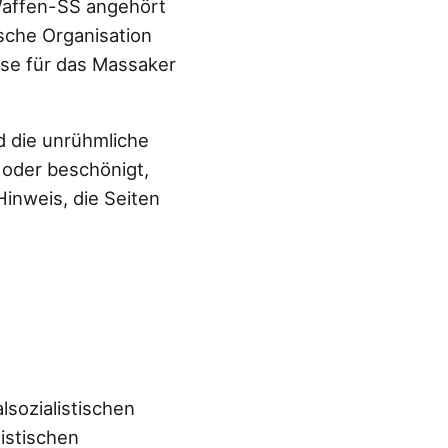
 Waffen-SS angehört
sche Organisation
ise für das Massaker
rd die unrühmliche
 oder beschönigt,
inweis, die Seiten
sozialistischen
istischen