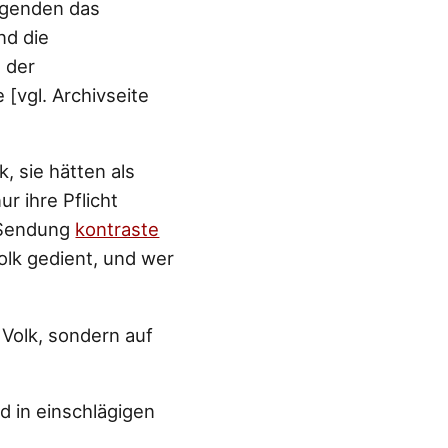
ugenden das
nd die
 der
[vgl. Archivseite
, sie hätten als
r ihre Pflicht
r Sendung
kontraste
olk gedient, und wer
 Volk, sondern auf
d in einschlägigen