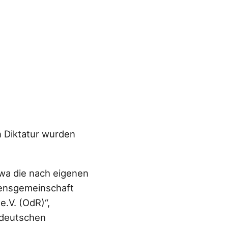
n Diktatur wurden
twa die nach eigenen
densgemeinschaft
e.V. (OdR)“,
 deutschen