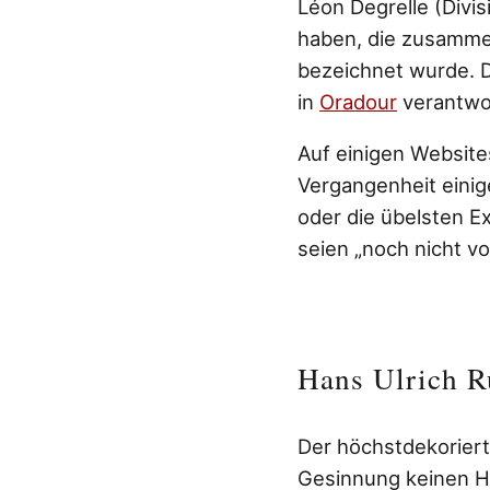
Léon Degrelle (Divi
haben, die zusammen
bezeichnet wurde. D
in
Oradour
verantwor
Auf einigen Websites
Vergangenheit einig
oder die übelsten E
seien „noch nicht vo
Hans Ulrich R
Der höchstdekoriert
Gesinnung keinen He