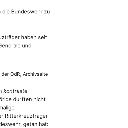
an die Bundeswehr zu
uzträger haben seit
 Generale und
 der OdR, Archivseite
in
kontraste
rige durften nicht
malige
r Ritterkreuzträger
ndeswehr, getan hat: