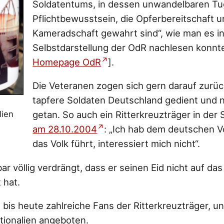
Soldatentums, in dessen unwandelbaren T
Pflichtbewusstsein, die Opferbereitschaft u
Kameradschaft gewahrt sind“, wie man es in
Selbstdarstellung der OdR nachlesen konnte 
Homepage OdR
].
Die Veteranen zogen sich gern darauf zurück
tapfere Soldaten Deutschland gedient und nu
lien
getan. So auch ein Ritterkreuzträger in de
am 28.10.2004
: „Ich hab dem deutschen V
das Volk führt, interessiert mich nicht“.
r völlig verdrängt, dass er seinen Eid nicht auf das
 hat.
bis heute zahlreiche Fans der Ritterkreuzträger, un
ionalien angeboten.