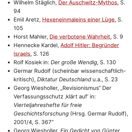
Wilhelm Stäglich,
Der Auschwitz-Mythos
, S.
94
Emil Aretz,
Hexeneinmaleins einer Lüge
, S.
105
Horst Mahler,
Die verbotene Wahrheit
, S. 9
Hennecke Kardel,
Adolf Hitler: Begründer
Israels
, S. 126
Rolf Kosiek in:
Der große Wendig
, S. 130
Germar Rudolf (scheinbar wissenschaftlich-
kritisch),
Diktatur Deutschland
u.a., S. 23
Georg Wiesholler, „Revisionismus“ Der
Verfassungsschutz ‚klärt auf‘ in:
Vierteljahreshefte für freie
Geschichtsforschung
(Hrsg. Germar Rudolf),
2001/4, S. 367“
Georg Wiesholler,
Ein Gedicht von Günter