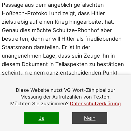
Passage aus dem angeblich gefälschten
Hoßbach-Protokoll und zeigt, dass Hitler
zielstrebig auf einen Krieg hingearbeitet hat.
Genau dies möchte Schultze-Rhonhof aber
bestreiten, denn er will Hitler als friedliebenden
Staatsmann darstellen. Er ist in der
unangenehmen Lage, dass sein Zeuge ihn in
diesem Dokument in Teilaspekten zu bestätigen
scheint, in einem ganz entscheidenden Punkt
aber entschieden widerspricht. Für Schultze-
Rhonhof ist Boehms Zuschrift „vergiftet“, und
Diese Website nutzt VG-Wort-Zählpixel zur
Messung der Aufrufzahlen von Texten.
deshalb rührt er sie nicht an.
Möchten Sie zustimmen?
Datenschutzerklärung
Im zitierten Heft 1971/3 folgt zudem auf Boehms
Ja
Nein
Brief eine Erwiderung von Baumgart, in der er die
Einwände Boehms weitgehend entkräftet. Auch