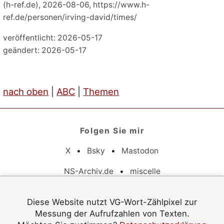
(h-ref.de), 2026-08-06, https://www.h-
ref.de/personen/irving-david/times/
veröffentlicht: 2026-05-17
geändert: 2026-05-17
nach oben
|
ABC
|
Themen
Folgen Sie mir
X
•
Bsky
•
Mastodon
NS-Archiv.de
•
miscelle
Pflichtangaben
Diese Website nutzt VG-Wort-Zählpixel zur
Messung der Aufrufzahlen von Texten.
Datenschutz
•
Barrierefreiheit
•
Impressum