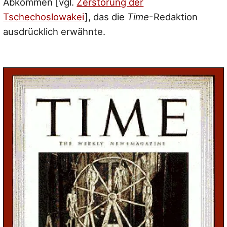
Abkommen [vgl.
Zerstörung der
Tschechoslowakei
], das die
Time
-Redaktion
ausdrücklich erwähnte.