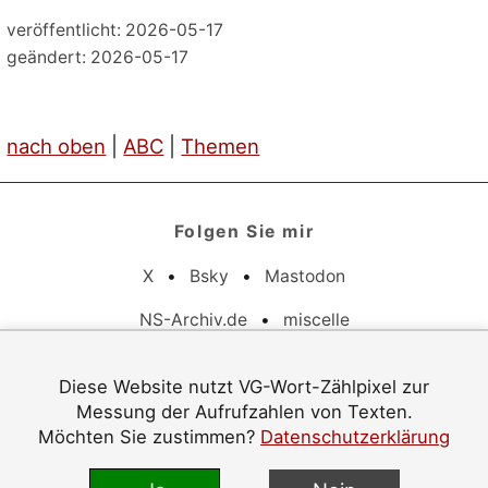
veröffentlicht: 2026-05-17
geändert: 2026-05-17
nach oben
|
ABC
|
Themen
Folgen Sie mir
X
•
Bsky
•
Mastodon
NS-Archiv.de
•
miscelle
Pflichtangaben
Diese Website nutzt VG-Wort-Zählpixel zur
Messung der Aufrufzahlen von Texten.
Datenschutz
•
Barrierefreiheit
•
Impressum
Möchten Sie zustimmen?
Datenschutzerklärung
© 1996–2026 Jürgen Langowski