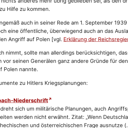
ar nichts anderes mehr übrig geblieben sei, als den d
zu Hilfe zu kommen.
inngemäß auch in seiner Rede am 1. September 1939
ch eine öffentliche, überwiegend auch an das Ausl
en Angriff auf Polen [vgl.
Erklärung der Reichsregi
h nimmt, sollte man allerdings berücksichtigen, dass
n vor seinen Generälen ganz andere Gründe für den
uf Polen nannte.
umente zu Hitlers Kriegsplanungen:
bach-Niederschrift
reht sich um militärische Planungen, auch Angriff
iten werden nicht erwähnt. Zitat:
„Wenn Deutschla
chechischen und österreichischen Frage ausnutze (