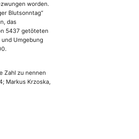
gezwungen worden.
er Blutsonntag“
n, das
on 5437 getöteten
rg und Umgebung
00.
te Zahl zu nennen
04; Markus Krzoska,