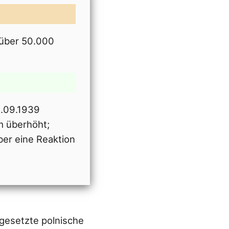
 über 50.000
3.09.1939
m überhöht;
ber eine Reaktion
tgesetzte polnische