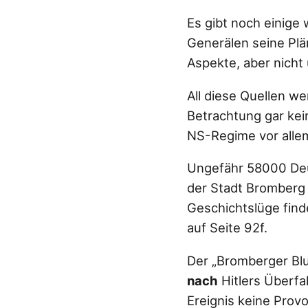
Es gibt noch einige 
Generälen seine Plän
Aspekte, aber nicht
All diese Quellen w
Betrachtung gar kein
NS-Regime vor allem
Ungefähr 58000 Deut
der Stadt Bromberg 
Geschichtslüge find
auf Seite 92f.
Der „Bromberger Blu
nach
Hitlers Überfa
Ereignis keine Prov