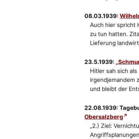
08.03.1939:
Wilhel
Auch hier spricht
zu tun hatten. Zit
Lieferung landwir
23.5.1939:
„Schmun
Hitler sah sich al
irgendjemandem z
und bleibt der En
22.08.1939: Tageb
Obersalzberg
„2.) Ziel: Vernich
Angriffsplanungen