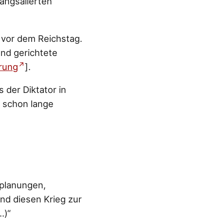
rangsalierten
 vor dem Reichstag.
and gerichtete
erung
].
 der Diktator in
 schon lange
splanungen,
nd diesen Krieg zur
…)“