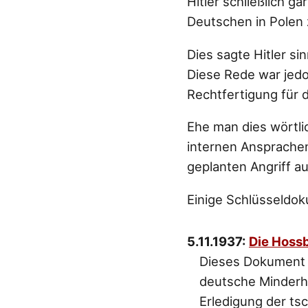
Hitler schließlich g
Deutschen in Polen 
Dies sagte Hitler s
Diese Rede war jedo
Rechtfertigung für d
Ehe man dies wörtlic
internen Ansprache
geplanten Angriff a
Einige Schlüsseldok
5.11.1937:
Die Hoss
Dieses Dokument d
deutsche Minderhe
Erledigung der ts