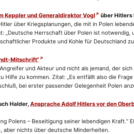
m Keppler und Generaldirektor Vogl
über Hitlers
 Hitler über Kriegsplanungen, die mit in Polen leben
at:
„Deutsche Herrschaft über Polen ist notwendig, 
tschaftlicher Produkte und Kohle für Deutschland zu
dt-Mitschrift“
s Angreifer und Akteur und nicht als jemand, der si
u Hilfe zu kommen. Zitat:
„Es entfällt also die Fra
tschluß, bei erster passender Gelegenheit Polen anz
uch Halder,
Ansprache Adolf Hitlers vor den Ober
tung Polens – Beseitigung seiner lebendigen Kraft.“
Eb
, aber nichts über deutsche Minderheiten.