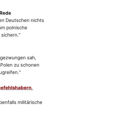
 Rede
den Deutschen nichts
um polnische
 sichern.“
ch gezwungen sah,
ge Polen zu schonen
ugreifen.“
befehlshabern,
enfalls militärische