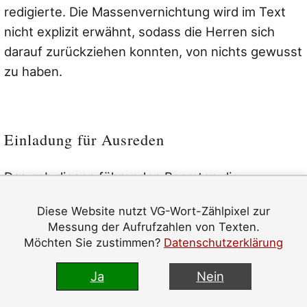
redigierte. Die Massenvernichtung wird im Text
nicht explizit erwähnt, sodass die Herren sich
darauf zurückziehen konnten, von nichts gewusst
zu haben.
Einladung für Ausreden
Das gab diesen führenden Beamten die
Möglichkeit, ihren Untergebenen gegenüber auf
Diese Website nutzt VG-Wort-Zählpixel zur
die Buchstaben des Protokolls zu pochen und zu
Messung der Aufrufzahlen von Texten.
sagen: Nun spielt aber auch schön mit, Leute. Es
Möchten Sie zustimmen?
Datenschutzerklärung
gibt keinen Grund, hier irgendwelche Einwände zu
erheben, alles ist in bester Ordnung, wir bringen
Ja
Nein
niemanden um.