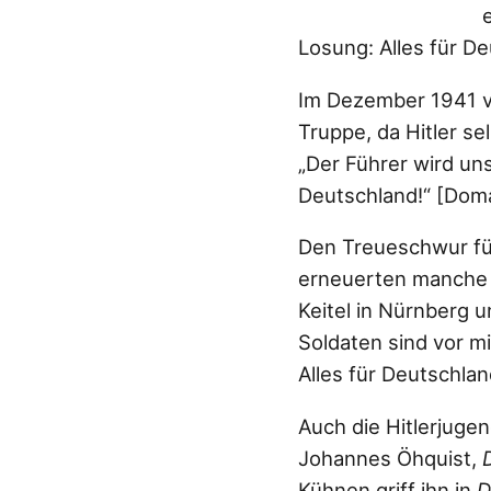
Losung: Alles für D
Im Dezember 1941 ve
Truppe, da Hitler s
„Der Führer wird uns
Deutschland!“ [Doma
Den Treueschwur fü
erneuerten manche 
Keitel in Nürnberg u
Soldaten sind vor m
Alles für Deutschlan
Auch die Hitlerjuge
Johannes Öhquist,
Kühnen griff ihn in
D