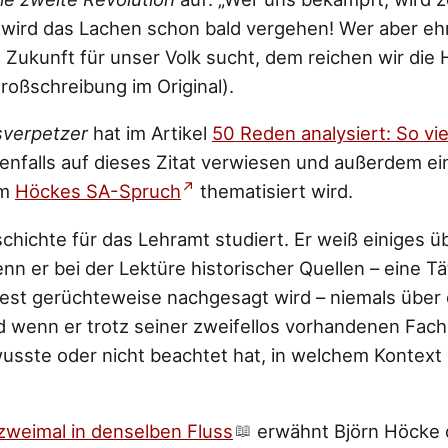
 wird das Lachen schon bald vergehen! Wer aber eh
 Zukunft für unser Volk sucht, dem reichen wir di
ßschreibung im Original).
sverpetzer
hat im Artikel
50 Reden analysiert: So viel
nfalls auf dieses Zitat verwiesen und außerdem ei
em
Höckes SA-Spruch
thematisiert wird.
chichte für das Lehramt studiert. Er weiß einiges ü
nn er bei der Lektüre historischer Quellen – eine Tä
est gerüchteweise nachgesagt wird – niemals über 
d wenn er trotz seiner zweifellos vorhandenen Fac
usste oder nicht beachtet hat, in welchem Kontext
zweimal in denselben Fluss
erwähnt Björn Höcke 