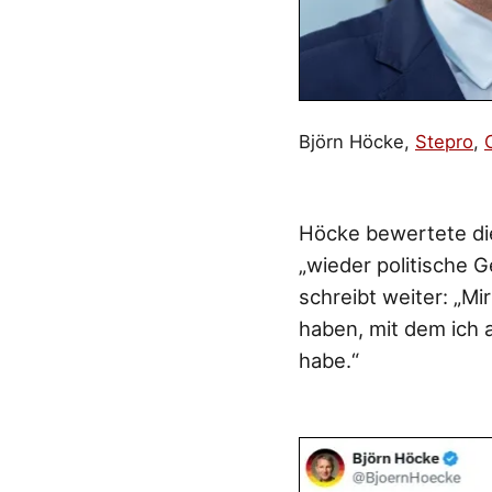
Björn Höcke,
Stepro
,
Höcke bewertete die
„wieder politische 
schreibt weiter: „M
haben, mit dem ich 
habe.“