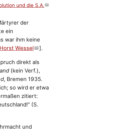
olution und die S.A.
ärtyrer der
e ein
das war ihm keine
Horst Wessel
].
pruch direkt als
land
(kein Verf.),
nd
, Bremen 1935.
ich; so wird er etwa
rmaßen zitiert:
eutschland!“ (S.
ehrmacht und