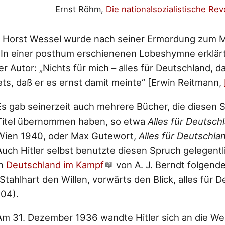
Ernst Röhm,
Die nationalsozialistische Rev
 Horst Wessel wurde nach seiner Ermordung zum M
. In einer posthum erschienenen Lobeshymne erklärt
her Autor: „Nichts für mich – alles für Deutschland, 
ets, daß er es ernst damit meinte“ [Erwin Reitmann,
Es gab seinerzeit auch mehrere Bücher, die diesen S
Titel übernommen haben, so etwa
Alles für Deutsch
Wien 1940, oder Max Gutewort,
Alles für Deutschla
Auch Hitler selbst benutzte diesen Spruch gelegentl
in
Deutschland im Kampf
von A. J. Berndt folgende
„Stahlhart den Willen, vorwärts den Blick, alles für D
104).
Am 31. Dezember 1936 wandte Hitler sich an die W