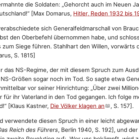
ermahnte die Soldaten: „Gehorcht auch im Neuen Ja
eutschland!“ [Max Domarus,
Hitler, Reden 1932 bis 
rabschiedete sich Generalfeldmarschall von Brauc
elbst den Oberbefehl übernommen habe, und schlos
 zum Siege führen. Stahlhart den Willen, vorwärts de
rus, S. 1815]
r das NS-Regime, der mit diesem Spruch zum Aus
NS-Größen sogar noch im Tod. So sagte etwa Gene
nmittelbar vor seiner Hinrichtung: „Über zwei Milli
ir für ihr Vaterland in den Tod gegangen. Ich folge
d!“ [Klaus Kastner,
Die Völker klagen an
, S. 157].
nd verwendete diesen Spruch in einer leicht abgewa
Das Reich des Führers
, Berlin 1940, S. 192], und de
ie zweite Revolution
auf: „Wer uns bekämpft, wird 