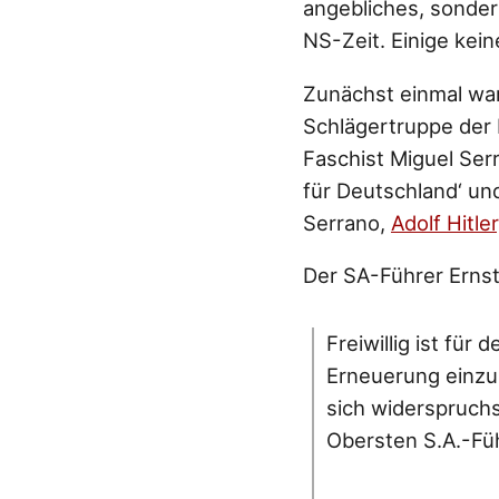
angebliches, sonder
NS-Zeit. Einige kein
Zunächst einmal war
Schlägertruppe der
Faschist Miguel Serr
für Deutschland‘ un
Serrano,
Adolf Hitler
Der SA-Führer Erns
Freiwillig ist fü
Erneuerung einzur
sich widerspruch
Obersten S.A.-Führ