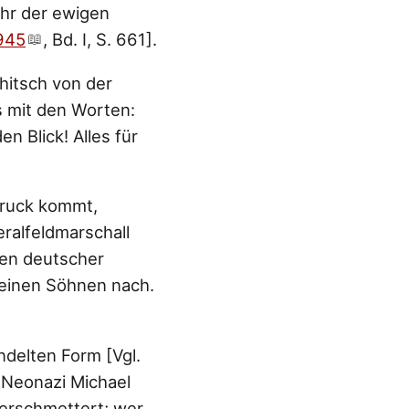
hr der ewigen
1945
, Bd. I, S. 661].
hitsch von der
s mit den Worten:
n Blick! Alles für
druck kommt,
ralfeldmarschall
onen deutscher
 meinen Söhnen nach.
ndelten Form [Vgl.
r Neonazi Michael
zerschmettert; wer