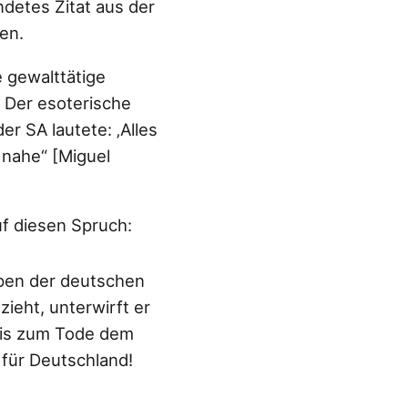
detes Zitat aus der
en.
e gewalttätige
 Der esoterische
r SA lautete: ‚Alles
 nahe“ [Miguel
f diesen Spruch:
uppen der deutschen
ieht, unterwirft er
bis zum Tode dem
 für Deutschland!