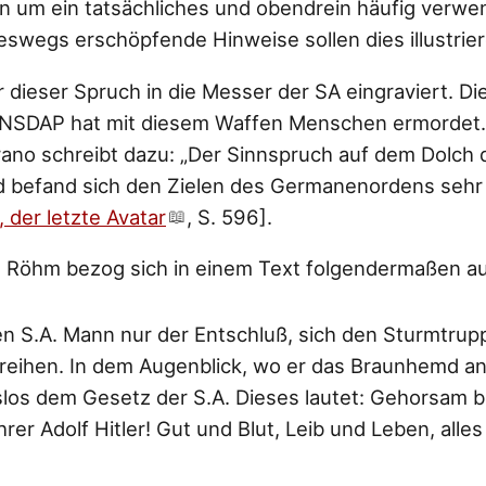
n um ein tatsächliches und obendrein häufig verwen
eswegs erschöpfende Hinweise sollen dies illustrier
 dieser Spruch in die Messer der SA eingraviert. Di
 NSDAP hat mit diesem Waffen Menschen ermordet.
ano schreibt dazu: „Der Sinnspruch auf dem Dolch de
d befand sich den Zielen des Germanenordens sehr
, der letzte Avatar
, S. 596].
t Röhm bezog sich in einem Text folgendermaßen au
r den S.A. Mann nur der Entschluß, sich den Sturmtr
eihen. In dem Augenblick, wo er das Braunhemd anz
slos dem Gesetz der S.A. Dieses lautet: Gehorsam 
er Adolf Hitler! Gut und Blut, Leib und Leben, alles