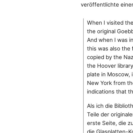
veröffentlichte eine
When I visited the
the original Goebb
And when I was in
this was also the 
copied by the Naz
the Hoover library
plate in Moscow, i
New York from the 
indications that 
Als ich die Biblio
Teile der origina
erste Seite, die 
die Glasplatten-K