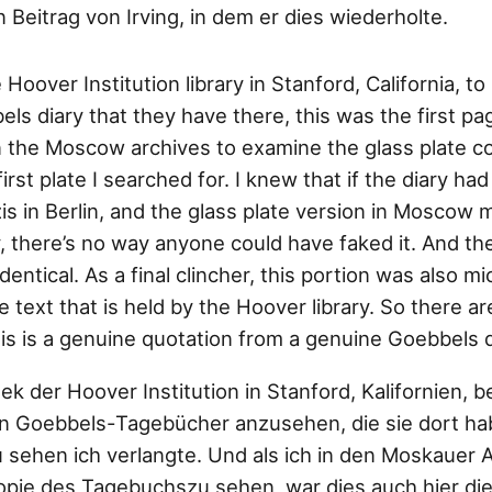
n Beitrag von Irving, in dem er dies wiederholte.
 Hoover Institution library in Stanford, California, to
els diary that they have there, this was the first pa
 the Moscow archives to examine the glass plate cop
first plate I searched for. I knew that if the diary ha
is in Berlin, and the glass plate version in Moscow 
, there’s no way anyone could have faked it. And ther
dentical. As a final clincher, this portion was also mi
text that is held by the Hoover library. So there ar
this is a genuine quotation from a genuine Goebbels
thek der Hoover Institution in Stanford, Kalifornien, 
len Goebbels-Tagebücher anzusehen, die sie dort ha
zu sehen ich verlangte. Und als ich in den Moskauer 
opie des Tagebuchszu sehen, war dies auch hier die 