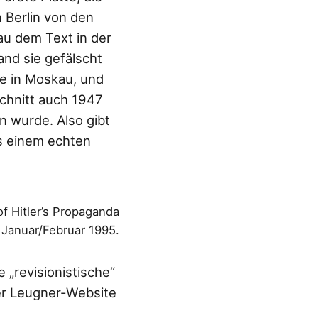
 Berlin von den
au dem Text in der
nd sie gefälscht
te in Moskau, und
schnitt auch 1947
n wurde. Also gibt
us einem echten
of Hitler’s Propaganda
 Januar/Februar 1995.
 „revisionistische“
der Leugner-Website