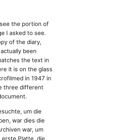
 see the portion of
ge I asked to see.
y of the diary,
d actually been
matches the text in
e it is on the glass
crofilmed in 1947 in
e three different
 document.
besuchte, um die
ben, war dies die
Archiven war, um
erste Platte, die