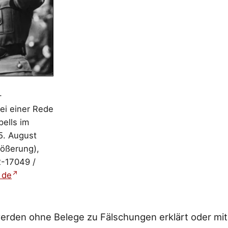
-
ei einer Rede
ells im
5. August
rößerung),
2-17049 /
 de
 werden ohne Belege zu Fälschungen erklärt oder mi