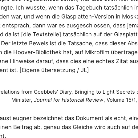
angte. Ich wusste, wenn das Tagebuch tatsächlich in
den war, und wenn die Glasplatten-Version in Mosk
 entsprach, dann war es ausgeschlossen, dass jema
da ist [die Textstelle] tatsächlich auf der Glasplat
. Der letzte Beweis ist die Tatsache, dass dieser Ab
 die Hoover-Bibliothek hat, auf Mikrofilm übertrage
ene Hinweise darauf, dass dies eine echtes Zitat a
t ist. [Eigene übersetzung / JL]
velations from Goebbels’ Diary, Bringing to Light Secrets 
Minister,
Journal for Historical Review
, Volume 15/1,
austleugner bezeichnet das Dokument als echt, eine
seinen Beitrag ab, genau das Gleiche wird auch auf 
ht.