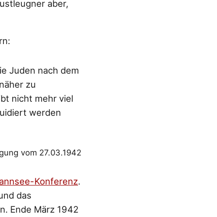
ustleugner aber,
rn:
die Juden nach dem
 näher zu
t nicht mehr viel
quidiert werden
ragung vom 27.03.1942
annsee-Konferenz
.
 und das
en. Ende März 1942