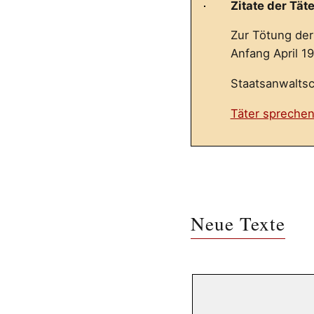
Zitate der Täte
Zur Tötung der
Anfang April 1
Staatsanwaltsc
Täter spreche
Neue Texte