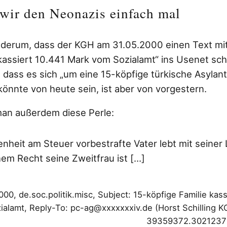
wir den Neonazis einfach mal
derum, dass der KGH am 31.05.2000 einen Text mit
 kassiert 10.441 Mark vom Sozialamt“ ins Usenet sc
, dass es sich „um eine 15-köpfige türkische Asylan
könnte von heute sein, ist aber von vorgestern.
man außerdem diese Perle:
heit am Steuer vorbestrafte Vater lebt mit seiner
hem Recht seine Zweitfrau ist […]
00, de.soc.politik.misc, Subject: 15-köpfige Familie kas
ialamt, Reply-To: pc-ag@xxxxxxxiv.de (Horst Schilling K
39359372.30212372