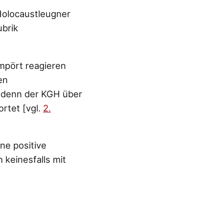
 Holocaustleugner
brik
mpört reagieren
en
 denn der KGH über
rtet [vgl.
2.
ne positive
 keinesfalls mit