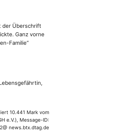
 der Überschrift
hickte. Ganz vorne
ten-Familie“
 Lebensgefährtin,
siert 10.441 Mark vom
GH e.V.), Message-ID:
@ news.btx.dtag.de