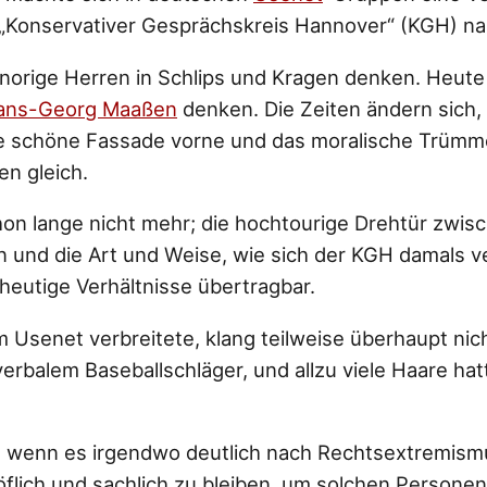
 „Konservativer Gesprächskreis Hannover“ (KGH) na
norige Herren in Schlips und Kragen denken. Heut
ans-Georg Maaßen
denken. Die Zeiten ändern sich,
die schöne Fassade vorne und das moralische Trümm
en gleich.
on lange nicht mehr; die hochtourige Drehtür zwis
und die Art und Weise, wie sich der KGH damals ve
heutige Verhältnisse übertragbar.
Usenet verbreitete, klang teilweise überhaupt nicht
erbalem Baseballschläger, und allzu viele Haare ha
t wenn es irgendwo deutlich nach Rechtsextremismu
höflich und sachlich zu bleiben, um solchen Persone