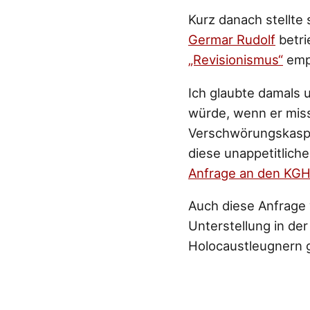
Kurz danach stellte
Germar Rudolf
betri
„Revisionismus“
empf
Ich glaubte damals 
würde, wenn er mis
Verschwörungskaspe
diese unappetitlich
Anfrage an den KGH
Auch diese Anfrage w
Unterstellung in de
Holocaustleugnern